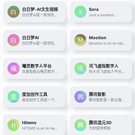
白日梦-AI文生视频
Sora
白日梦AI是一款领先的文生视频类AIGC创作平台,专注于AI视频内容生成。
Just a moment...
白日梦AI
Mootion
白日梦AI是一款领先的文生视频类AIGC创作平台，专注于AI视频内容生成，提供AI生成视频教程、AI文生视频、AI动态画面、AI形象生成、人物/场景一致性等创作技巧及成功案例，助您快速上手并打造专业级视频内容。
Mootion is an AI-native content creation platform, on a mission to unlock creativity in the digital realm for everyone, transforming professional workflows into accessible, universal processes. Mootion aims to build an AI-driven creative hub encompassing 3D, video, animation, gaming, and more, becoming a platform that inspires creativity, fosters sharing, and facilitates collaboration for all.
曦灵数字人平台
讯飞虚拟数字人
百度智能云曦灵数字人平台，该平台提供数字人形象定制、数字人直播、视频、对话等多场景应用服务。用户可以通过曦灵数字人平台体验极致开播效率和卓越带货体验的视频及直播服务、实现数字人资产一站式管理、声音克隆与2D高清人像克隆小时级高效产出、文生超写实3D数字人等数字人服务
科大讯飞虚拟人平台,运用最新的AI虚拟数字形象技术,结合语音识别、语义理解、语音合成、星火大模型等AI核心技术,提供虚拟数字人形象资产构建、AI驱动、多模态交互的多场景虚拟人解决方案。提供形象定制、声音克隆、多模态智能交互、虚拟主播视频制作、虚拟人直播、虚拟人能力开放等服务内容。
度加创作工具
腾讯智影
度加创作工具是一个百度出品的、人人可用的AIGC创作平台。度加致力于通过AI能力降低内容生成门槛，提升创作效率，一站式聚合百度AIGC能力，引领跨时代的内容生产方式。度加的主要功能包括AI成片（图文成片/文字成片）、AI数字人等。自2022年3月百家号开放内测以来，一年时间共计超过45万+百度创作者使用AIGC技术能力，创作700万篇+作品，百度累计分发量超过200亿+。
腾讯智影是一款云端智能视频创作工具，集素材搜集、视频剪辑、渲染导出和发布于一体的免费在线剪辑平台。强大的AI智能工具，支持文本配音、数字人播报、自动字幕识别、文章转视频、去水印、视频解说、横转竖等功能，拥有丰富的素材库，极大提升创作效率，帮助用户更好地进行视频化的表达。
Hitems
腾讯混元3D
HITEMS is an AI-based design platform that provides one-click product generation and delivery solutions. We are committed to helping everyone bring their creativity to life and making design simple and accessible.Whether it’s a personal project or a brand concept, HITEMS ensures that every idea has the opportunity to become a reality
为你提供帮助