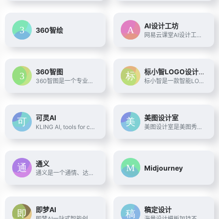
AI设计工坊
360智绘
网易云课堂AI设计工坊，是面向AI绘画设计师的一站式学习、创作、分享、接单平台。这里有：便捷的云端Stable Diffusion工具，免安装部署、笔记本/MAC/平板都可轻松生图；多个专业设计领域的Checkpoint和LoRA风格模型，免下载、一键使用；在线模型训练工具，定制专属人物/风格/IP；以及持续更新的丰富插件。另外，你还可以在这里学习AI设计专业课程，深入掌握AI绘画技能；在社区分享交流AI绘画作品和设计作品集、与同学们一起进步提升；发现兼职接单机会，实现技能变现。
360智图
标小智LOGO设计神器
360智图是一个专业的图片版权查询平台，基于360搜索算法和图像AI识别能力，为广大运营、市场、广告、设计师等需要用到配图或者进行设计的用户服务。版权图片数量多，且质量优。平台具有图片版权一键查询、版权图片搜索、相似版权图片推荐、免费版权图供给等服务。
标小智是一款智能LOGO在线设计生成器。只需输入品牌名称就能免费在线生成公司logo设计，商标设计，以及配套企业VI助您打造个性品牌。" itemprop="description
可灵AI
美图设计室
KLING AI, tools for creating imaginative images and videos, based on state-of-art generative AI methods.
美图设计室是美图秀秀旗下的智能设计在线协作平台，是一款平面设计工具和在线平面设计软件,提供海量海报模板,跨境电商模板,跨境电商banner,跨境电商主图,邀请函,公告通知,喜报,logo等免费设计素材和模板,可在线智能生成海报,一键换色,一键换装,一键去水印,图片高清修复,无损放大,抠图,拼图。
通义
Midjourney
通义是一个通情、达义的国产AI模型，可以帮你解答问题、文档阅读、联网搜索并写作总结，最多支持1000万字的文档速读。通义tongyi.ai_你的全能AI助手
即梦AI
稿定设计
即梦AI一站式智能创作平台，即刻造梦。提供AI绘画和AIGC视频创作体验，拥有激发无限创作灵感的社区。让即梦AI开启您的智能创作之旅，探索梦境实现的无限可能！
海量设计模板加持不会PS也能轻松搞定设计，在线设计海报、简历、PPT、名片、宣传单、邀请函、Logo等多种设计需求场景，3秒抠图、批量套版、AI辅助设计实用便捷。海量正版授权资源，商用无忧。